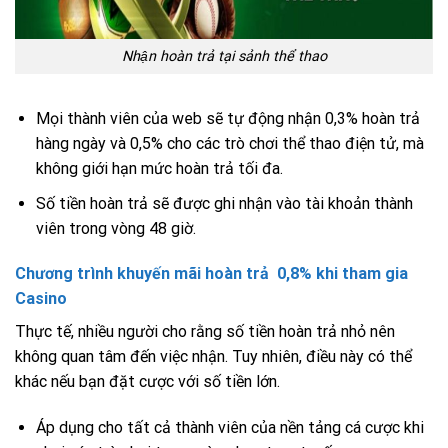
Nhận hoàn trả tại sảnh thể thao
Mọi thành viên của web sẽ tự động nhận 0,3% hoàn trả
hàng ngày và 0,5% cho các trò chơi thể thao điện tử, mà
không giới hạn mức hoàn trả tối đa.
Số tiền hoàn trả sẽ được ghi nhận vào tài khoản thành
viên trong vòng 48 giờ.
Chương trình khuyến mãi hoàn trả 0,8% khi tham gia
Casino
Thực tế, nhiều người cho rằng số tiền hoàn trả nhỏ nên
không quan tâm đến việc nhận. Tuy nhiên, điều này có thể
khác nếu bạn đặt cược với số tiền lớn.
Áp dụng cho tất cả thành viên của nền tảng cá cược khi