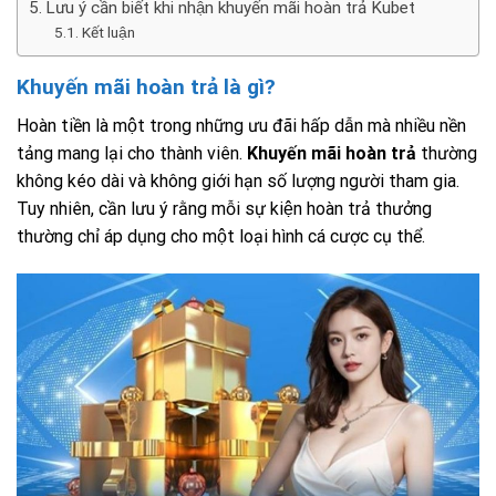
Lưu ý cần biết khi nhận khuyến mãi hoàn trả Kubet
Kết luận
Khuyến mãi hoàn trả là gì?
Hoàn tiền là một trong những ưu đãi hấp dẫn mà nhiều nền
tảng mang lại cho thành viên.
Khuyến mãi hoàn trả
thường
không kéo dài và không giới hạn số lượng người tham gia.
Tuy nhiên, cần lưu ý rằng mỗi sự kiện hoàn trả thưởng
thường chỉ áp dụng cho một loại hình cá cược cụ thể.