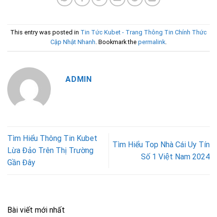
This entry was posted in
Tin Tức Kubet - Trang Thông Tin Chính Thức
Cập Nhật Nhanh
. Bookmark the
permalink
.
ADMIN
Tìm Hiểu Thông Tin Kubet
Tìm Hiểu Top Nhà Cái Uy Tín
Lừa Đảo Trên Thị Trường
Số 1 Việt Nam 2024
Gần Đây
Bài viết mới nhất