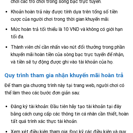
chơi các trò chơi trong sòng bạc trực tuyến.
Khoản hoàn trả này được tính dựa trên tổng số tiền
cược của người chơi trong thời gian khuyến mãi.
Mức hoàn trả tối thiểu là 10 VND và không có giới hạn
tối đa.
Thành viên chỉ cần nhấn vào nút đổi thưởng trong phần
khuyến mãi hoàn tiền của sòng bạc trực tuyến để nhận,
và tiền sẽ tự động được ghi vào tài khoản của họ.
Quy trình tham gia nhận khuyến mãi hoàn trả
Để tham gia chương trình này tại trang web, người chơi có
thể làm theo các bước đơn giản sau:
Đăng ký tài khoản: Đầu tiên hãy tạo tài khoản tại đây
bằng cách cung cấp các thông tin cá nhân cần thiết, hoàn
tất quá trình xác thực tài khoản.
Xem xét điều kiện tham gia: Đọc kỹ các điều kiện và quy