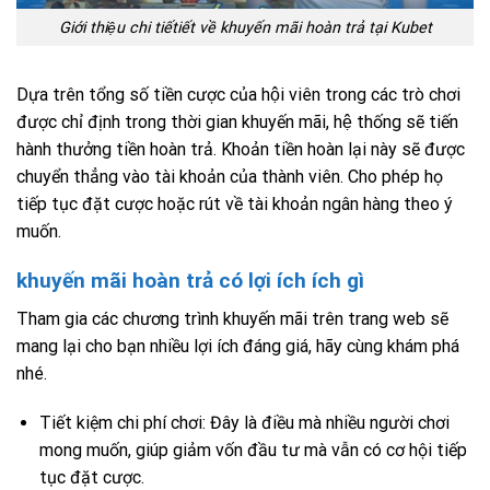
Giới thiệu chi tiếtiết về khuyến mãi hoàn trả tại Kubet
Dựa trên tổng số tiền cược của hội viên trong các trò chơi
được chỉ định trong thời gian khuyến mãi, hệ thống sẽ tiến
hành thưởng tiền hoàn trả. Khoản tiền hoàn lại này sẽ được
chuyển thẳng vào tài khoản của thành viên. Cho phép họ
tiếp tục đặt cược hoặc rút về tài khoản ngân hàng theo ý
muốn.
khuyến mãi hoàn trả có lợi ích ích gì
Tham gia các chương trình khuyến mãi trên trang web sẽ
mang lại cho bạn nhiều lợi ích đáng giá, hãy cùng khám phá
nhé.
Tiết kiệm chi phí chơi: Đây là điều mà nhiều người chơi
mong muốn, giúp giảm vốn đầu tư mà vẫn có cơ hội tiếp
tục đặt cược.