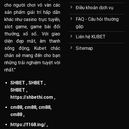
cho người chơi vô vàn các
Điều khoản dịch vụ
sản phẩm giải trí hấp dẫn
FAQ - Câu hỏi thường
khác như casino trực tuyến,
gặp
slot game, game bài đổi
thưởng, xổ số... Với giao
Liên hệ KUBET
diện đẹp mắt, âm thanh
sống động, Kubet chắc
Sitemap
chắn sẽ mang đến cho bạn
những trải nghiệm tuyệt vời
nhất."
SHBET
,
SHBET
,
SHBET
,
https://shbethi.com
,
cm88
,
cm88
,
cm88
,
cm88
,
https://f168.ing/
,