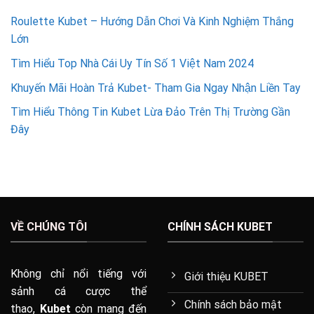
Roulette Kubet – Hướng Dẫn Chơi Và Kinh Nghiệm Thắng
Lớn
Tìm Hiểu Top Nhà Cái Uy Tín Số 1 Việt Nam 2024
Khuyến Mãi Hoàn Trả Kubet- Tham Gia Ngay Nhận Liền Tay
Tìm Hiểu Thông Tin Kubet Lừa Đảo Trên Thị Trường Gần
Đây
VỀ CHÚNG TÔI
CHÍNH SÁCH KUBET
Không chỉ nổi tiếng với
Giới thiệu KUBET
sảnh cá cược thể
Chính sách bảo mật
thao,
Kubet
còn mang đến