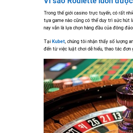
Vì sao Roulette luôn được
Trong thế giới casino trực tuyến, có rất nh
tựa game nào cũng có thể duy trì sức hút l
nay vẫn là lựa chọn hàng đầu của đông đảo 
Tại
Kubet
, chúng tôi nhận thấy số lượng 
đến từ việc luật chơi dễ hiểu, thao tác đơn