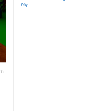
Đây
nh.