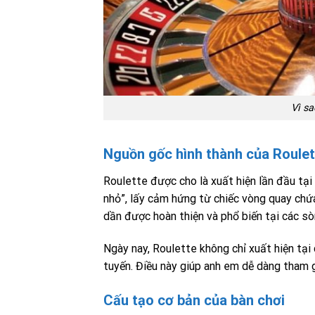
Vì sa
Nguồn gốc hình thành của Roulet
Roulette được cho là xuất hiện lần đầu tại 
nhỏ”, lấy cảm hứng từ chiếc vòng quay chứa 
dần được hoàn thiện và phổ biến tại các sòn
Ngày nay, Roulette không chỉ xuất hiện tại
tuyến. Điều này giúp anh em dễ dàng tham gi
Cấu tạo cơ bản của bàn chơi