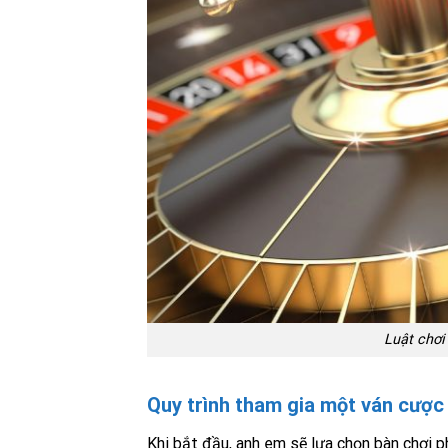
Luật chơi
Quy trình tham gia một ván cược
Khi bắt đầu, anh em sẽ lựa chọn bàn chơi p