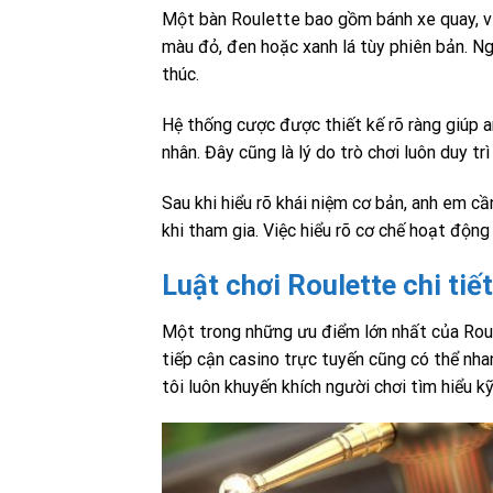
Một bàn Roulette bao gồm bánh xe quay, vi
màu đỏ, đen hoặc xanh lá tùy phiên bản. Ngư
thúc.
Hệ thống cược được thiết kế rõ ràng giúp 
nhân. Đây cũng là lý do trò chơi luôn duy tr
Sau khi hiểu rõ khái niệm cơ bản, anh em c
khi tham gia. Việc hiểu rõ cơ chế hoạt động
Luật chơi Roulette chi ti
Một trong những ưu điểm lớn nhất của Roul
tiếp cận casino trực tuyến cũng có thể nha
tôi luôn khuyến khích người chơi tìm hiểu k