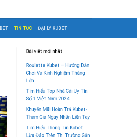
UBET
TIN TỨC
ĐẠI LÝ KUBET
Bài viết mới nhất
Roulette Kubet – Hướng Dẫn
Chơi Và Kinh Nghiệm Thắng
Lớn
Tìm Hiểu Top Nhà Cái Uy Tín
Số 1 Việt Nam 2024
Khuyến Mãi Hoàn Trả Kubet-
Tham Gia Ngay Nhận Liền Tay
Tìm Hiểu Thông Tin Kubet
Lừa Đảo Trên Thị Trường Gần