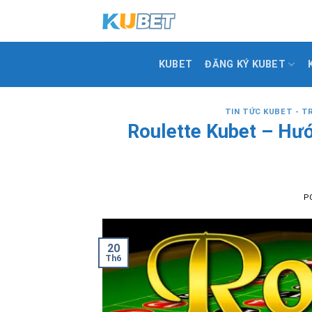
Skip
to
content
KUBET
ĐĂNG KÝ KUBET
TIN TỨC KUBET - 
Roulette Kubet – Hư
P
20
Th6